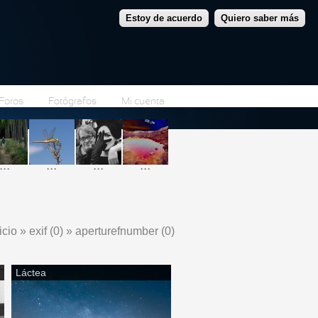
Estoy de acuerdo
Quiero saber más
Foros
Fotógrafos
Mi cuenta
...
...
...
...
icio
»
exif (0)
»
aperturefnumber (0)
e encuentra usted aquí
Láctea