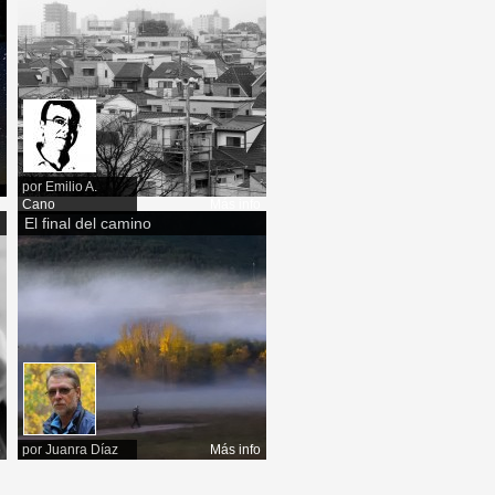
por
Emilio A.
o
Cano
Más info
El final del camino
o
por
Juanra Díaz
Más info