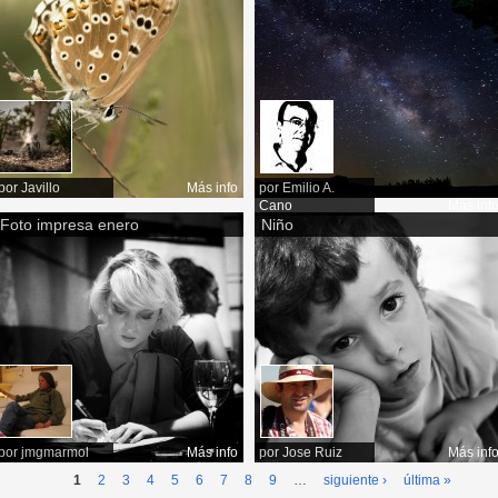
por
Javillo
Más info
por
Emilio A.
Cano
Más inf
Foto impresa enero
Niño
por
jmgmarmol
Más info
por
Jose Ruiz
Más inf
1
2
3
4
5
6
7
8
9
…
siguiente ›
última »