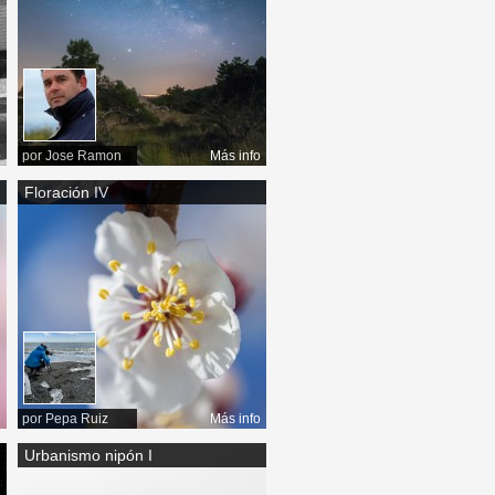
o
por
Jose Ramon
Más info
Floración IV
o
por
Pepa Ruiz
Más info
Urbanismo nipón I