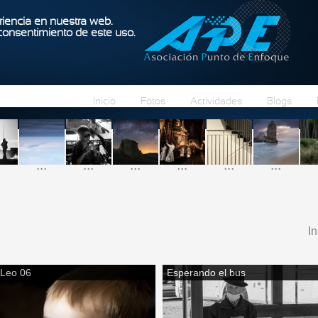
Pasar al contenido principal
iencia en nuestra web.
 consentimiento de este uso.
Inicio
Fotos
Actividades
Blogs
...
...
...
...
...
...
In
S
Leo 06
Esperando el bus