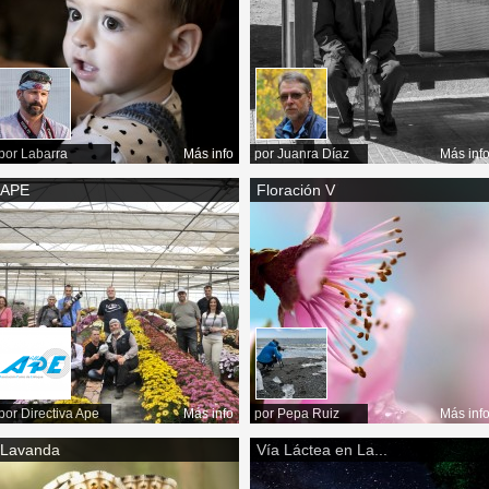
por
Labarra
Más info
por
Juanra Díaz
Más inf
APE
Floración V
por
Directiva Ape
Más info
por
Pepa Ruiz
Más inf
Lavanda
Vía Láctea en La...