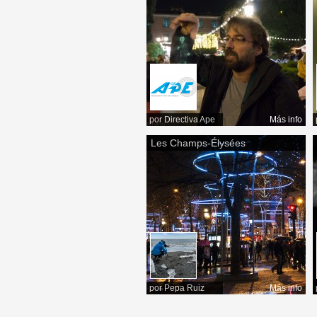
por
Directiva Ape
Más info
Les Champs-Élysées
por
Pepa Ruiz
Más info