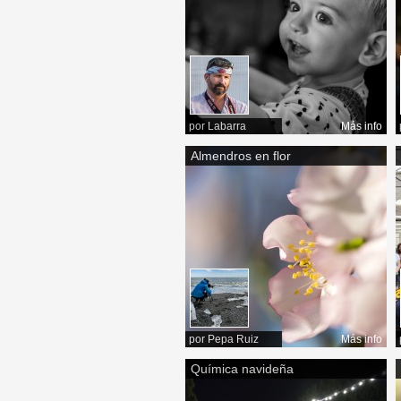
por
Labarra
Más info
Almendros en flor
por
Pepa Ruiz
Más info
Química navideña