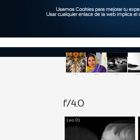
Usamos Cookies para mejorar tu exper
Usar cualquier enlace de la web implica el
...
...
...
...
f/4.0
Leo 01
Páginas