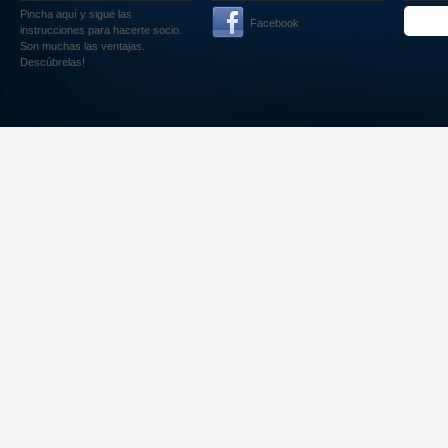
Pincha aquí
y sigue las
Facebook
instrucciones para hacerte socio.
Son muchas las ventajas.
Descúbrelas!