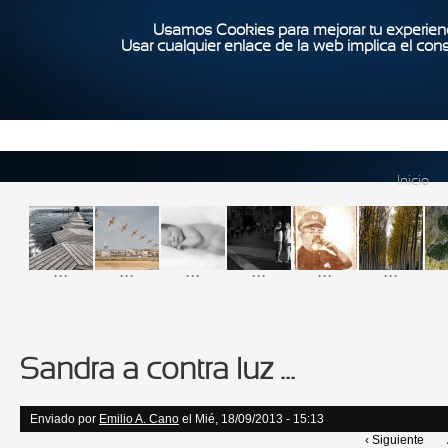
Usamos Cookies para mejorar tu experienc
Usar cualquier enlace de la web implica el con
Inicio
...
...
...
...
...
...
Sandra a contra luz ...
Enviado por
Emilio A. Cano
el Mié, 18/09/2013 - 15:13
‹ Siguiente