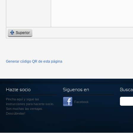
Superior
Generar código QR de esta página
Hazte socio
Siguenos en
Busca
Pincha aquí
y sigue las
Facebook
instrucciones para hacerte socio.
Son muchas las ventajas.
Descúbrelas!