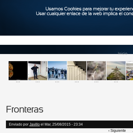
Usamos Cookies para mejorar tu experienc
Usar cualquier enlace de la web implica el con
Inicio
...
...
...
...
...
...
Fronteras
Enviado por
Javillo
el Mar, 25/08/2015 - 23:34
‹ Siguiente