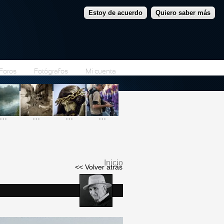
Estoy de acuerdo
Quiero saber más
Foros
Fotógrafos
Mi cuenta
...
...
...
...
Inicio
<< Volver atrás
Se encuentra usted
aquí