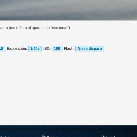
anra (me refiero al aparato de "escanear")
1.0
Exposición:
1/40s
ISO:
100
Flash:
No se disparó
os en
Buscar
Ayuda