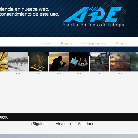
Pasar al contenido principal
iencia en nuestra web.
 consentimiento de este uso.
Inicio
Fotos
Actividades
Blogs
...
...
...
...
...
...
09:06
‹ Siguiente
Aleatorio
Anterior ›