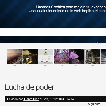
Usamos Cookies para mejorar tu experienc
Usar cualquier enlace de la web implica el con
Inicio
...
...
...
...
...
...
Lucha de poder
Enviado por
Juanra Díaz
el Sáb, 27/12/2014 - 14:14
‹ Siguiente