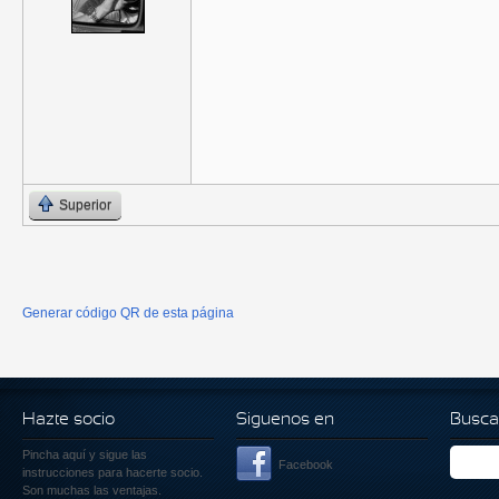
Superior
Generar código QR de esta página
Hazte socio
Siguenos en
Busca
Pincha aquí
y sigue las
Facebook
instrucciones para hacerte socio.
Son muchas las ventajas.