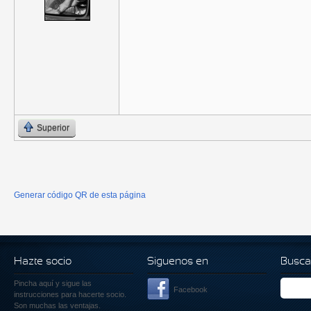
Superior
Generar código QR de esta página
Hazte socio
Siguenos en
Busca
Pincha aquí
y sigue las
Facebook
instrucciones para hacerte socio.
Son muchas las ventajas.