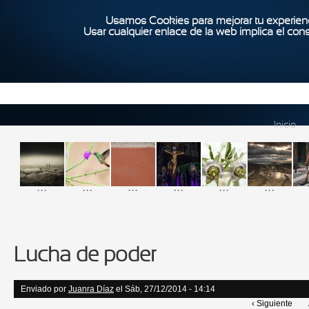
Usamos Cookies para mejorar tu experienc
Usar cualquier enlace de la web implica el con
Inicio
...
...
...
...
...
...
Lucha de poder
Enviado por
Juanra Díaz
el Sáb, 27/12/2014 - 14:14
‹ Siguiente