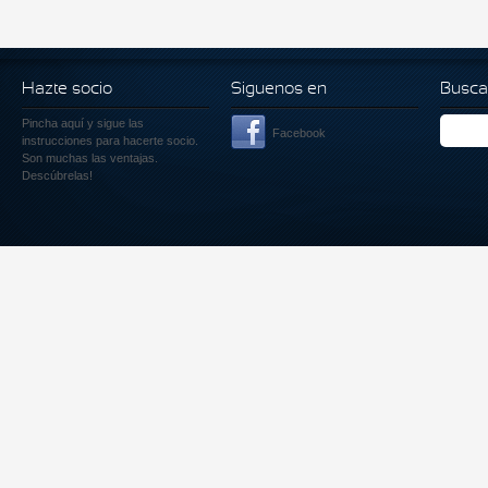
Hazte socio
Siguenos en
Busca
Pincha aquí
y sigue las
Facebook
instrucciones para hacerte socio.
Son muchas las ventajas.
Descúbrelas!