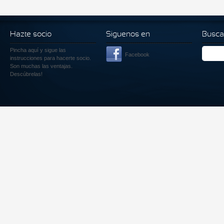
Hazte socio
Siguenos en
Busca
Pincha aquí
y sigue las
Facebook
instrucciones para hacerte socio.
Son muchas las ventajas.
Descúbrelas!