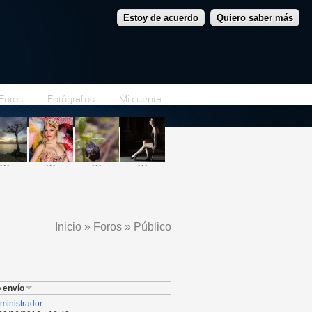
Estoy de acuerdo
Quiero saber más
Foros
Fotógrafos
Mi cuenta
...
...
...
...
Inicio
»
Foros
»
Público
Se encuentra usted aquí
 envío
ministrador