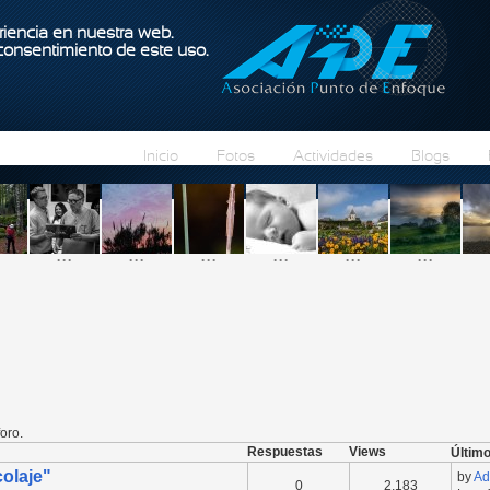
Pasar al contenido principal
iencia en nuestra web.
 consentimiento de este uso.
Inicio
Fotos
Actividades
Blogs
...
...
...
...
...
...
oro.
Respuestas
Views
Último
colaje"
by
Ad
0
2,183