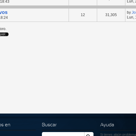
Lun, 
 18:43
ivos
by
Jo
12
31,305
Lun, 
18:24
oro.
os en
Buscar
Ayuda
Si tienes algún problema
Buscar