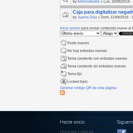
by
Administrador
» Lun, 20/06/2016 -
Caja para digitalizar negat
by
Juanra Díaz
» Dom, 11/09/2016 - 
Inicie sesión
para enviar contenido nuevo al f
Order by
Ordenar
Posts nuevos
No hay entradas nuevas
Tema candente con entradas nuevas
Tema candente sin entradas nuevas
Tema fijo
Locked topic
Generar código QR de esta página
Hazte socio
Siguen
Pincha aquí
y sigue las