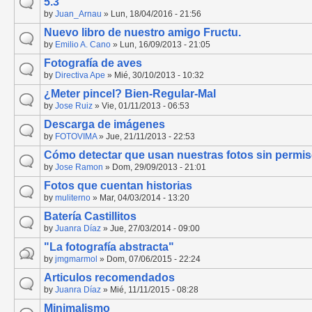
5.3
by
Juan_Arnau
» Lun, 18/04/2016 - 21:56
Nuevo libro de nuestro amigo Fructu.
by
Emilio A. Cano
» Lun, 16/09/2013 - 21:05
Fotografía de aves
by
Directiva Ape
» Mié, 30/10/2013 - 10:32
¿Meter pincel? Bien-Regular-Mal
by
Jose Ruiz
» Vie, 01/11/2013 - 06:53
Descarga de imágenes
by
FOTOVIMA
» Jue, 21/11/2013 - 22:53
Cómo detectar que usan nuestras fotos sin permi
by
Jose Ramon
» Dom, 29/09/2013 - 21:01
Fotos que cuentan historias
by
muliterno
» Mar, 04/03/2014 - 13:20
Batería Castillitos
by
Juanra Díaz
» Jue, 27/03/2014 - 09:00
"La fotografía abstracta"
by
jmgmarmol
» Dom, 07/06/2015 - 22:24
Articulos recomendados
by
Juanra Díaz
» Mié, 11/11/2015 - 08:28
Minimalismo