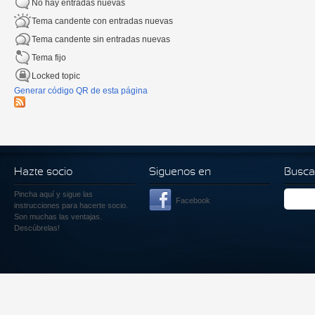
No hay entradas nuevas
Tema candente con entradas nuevas
Tema candente sin entradas nuevas
Tema fijo
Locked topic
Generar código QR de esta página
Hazte socio
Siguenos en
Busca
Pincha aquí
y sigue las
Facebook
instrucciones para hacerte socio.
Son muchas las ventajas.
Descúbrelas!