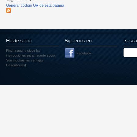
Generar código QR de esta página
Hazte socio
Siguenos en
Busca
Pincha aquí
y sigue las
Facebook
instrucciones para hacerte socio.
Son muchas las ventajas.
Descúbrelas!