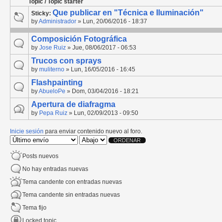
Topic / Topic starter
Que publicar en "Técnica e Iluminación"
Sticky:
by
Administrador
» Lun, 20/06/2016 - 18:37
Composición Fotográfica
by
Jose Ruiz
» Jue, 08/06/2017 - 06:53
Trucos con sprays
by
muliterno
» Lun, 16/05/2016 - 16:45
Flashpainting
by
AbueloPe
» Dom, 03/04/2016 - 18:21
Apertura de diafragma
by
Pepa Ruiz
» Lun, 02/09/2013 - 09:50
Inicie sesión
para enviar contenido nuevo al foro.
Order by
Ordenar
Posts nuevos
No hay entradas nuevas
Tema candente con entradas nuevas
Tema candente sin entradas nuevas
Tema fijo
Locked topic