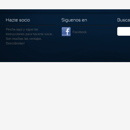
Hazte socio
Siguenos en
Busca
Pincha aquí
y sigue las
Facebook
instrucciones para hacerte socio.
Son muchas las ventajas.
Descúbrelas!