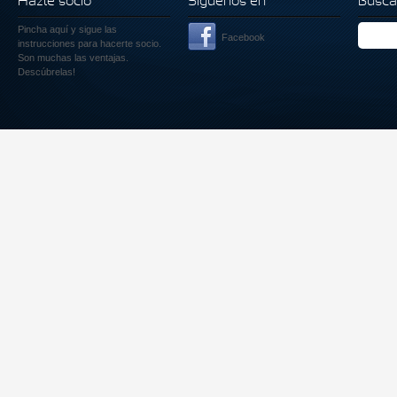
Hazte socio
Siguenos en
Busca
Pincha aquí
y sigue las
Facebook
instrucciones para hacerte socio.
Son muchas las ventajas.
Descúbrelas!