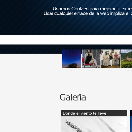
Usamos Cookies para mejorar tu exper
Usar cualquier enlace de la web implica el
...
...
...
...
Galería
Donde el viento te lleve
Páginas