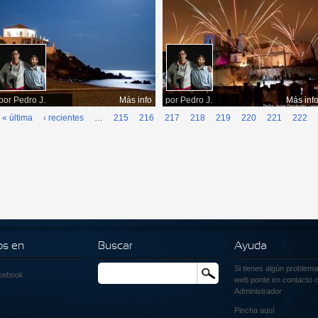
por
Pedro J.
Más info
por
Pedro J.
Más inf
« última
‹ recientes
…
215
216
217
218
219
220
221
222
os en
Buscar
Ayuda
Si tienes algún problema
Buscar
cebook
web ponte en contacto c
Administrador
Pincha
aquí