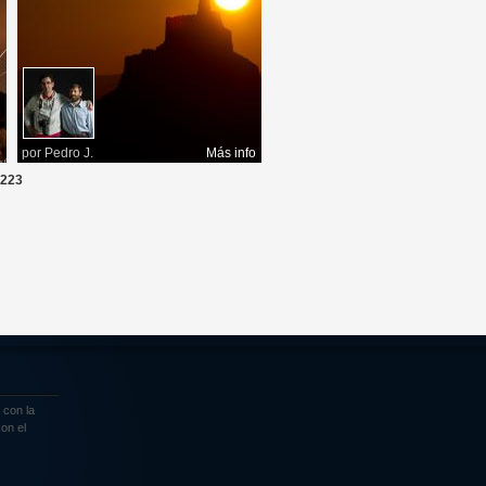
o
por
Pedro J.
Más info
223
 con la
on el