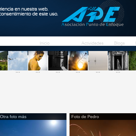
Pasar al contenido principal
iencia en nuestra web.
 consentimiento de este uso.
Inicio
Fotos
Actividades
Blogs
...
...
...
...
...
...
Otra foto más
Foto de Pedro