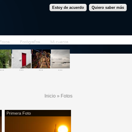
Estoy de acuerdo
Quiero saber más
Foros
Fotógrafos
Mi cuenta
...
...
...
...
Inicio
»
Fotos
Se encuentra usted aquí
Primera Foto