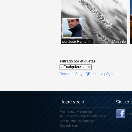
por
Jose Ramon
Más info
Filtrado por etiquetas
Generar código QR de esta página
Hazte socio
Siguen
Pincha aquí
y sigue las
Fa
instrucciones para hacerte socio.
Son muchas las ventajas.
Descúbrelas!