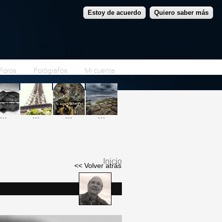
Estoy de acuerdo
Quiero saber más
Foros
Fotógrafos
Mi cuenta
...
...
...
...
Inicio
<< Volver atrás
Se encuentra usted
aquí