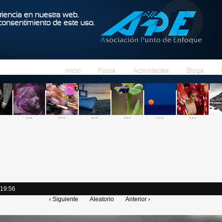
Pasar al contenido principal
iencia en nuestra web.
 consentimiento de este uso.
Inicio
Fotos
Actividades
Blogs
...
...
...
...
...
...
 19:56
‹ Siguiente
Aleatorio
Anterior ›