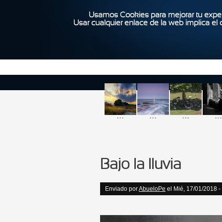
Usamos Cookies para mejorar tu exper
Usar cualquier enlace de la web implica el
...
...
...
...
Bajo la lluvia
Enviado por
AbueloPe
el Mié, 17/01/2018 -