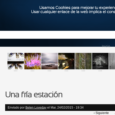
Usamos Cookies para mejorar tu experienc
Usar cualquier enlace de la web implica el con
Inicio
...
...
...
...
...
...
Una fría estación
Enviado por
Belen Loveday
el Mar, 24/02/2015 - 19:34
‹ Siguiente