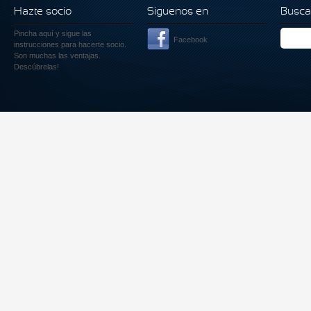
Hazte socio
Siguenos en
Busca
Pincha aquí
y sigue las
Facebook
instrucciones para hacerte socio.
Son muchas las ventajas.
Descúbrelas!