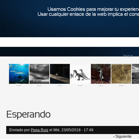
Usamos Cookies para mejorar tu experienc
Usar cualquier enlace de la web implica el con
Inicio
...
...
...
...
...
...
Esperando
Enviado por
Pepa Ruiz
el Mié, 23/05/2018 - 17:49
‹ Siguiente