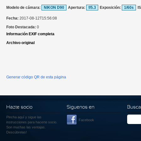
Modelo de cámara:
NIKON D90
Apertura:
f/5.3
Exposición:
1/60s
I
Fecha:
2017-08-12T15:56:08
Foto Destacada:
0
Información EXIF completa
Archivo original
Generar código QR de esta página
Hazte socio
Siguenos en
Busca
Pincha aquí
y sigue las
Facebook
instrucciones para hacerte socio.
Son muchas las ventajas.
Descúbrelas!