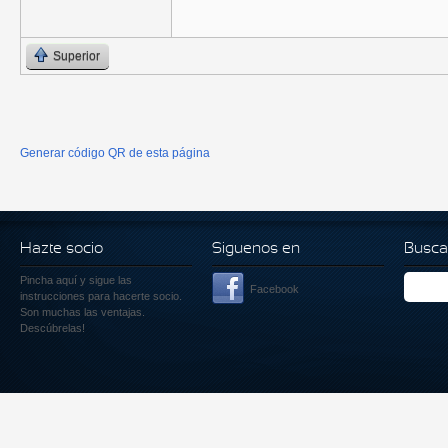
Superior
Generar código QR de esta página
Hazte socio
Siguenos en
Busca
Pincha aquí
y sigue las
Facebook
instrucciones para hacerte socio.
Son muchas las ventajas.
Descúbrelas!