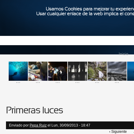
Usamos Cookies para mejorar tu experienc
Usar cualquier enlace de la web implica el con
Inicio
...
...
...
...
...
...
Primeras luces
Enviado por
Pepa Ruiz
el Lun, 30/09/2013 - 18:47
‹ Siguiente