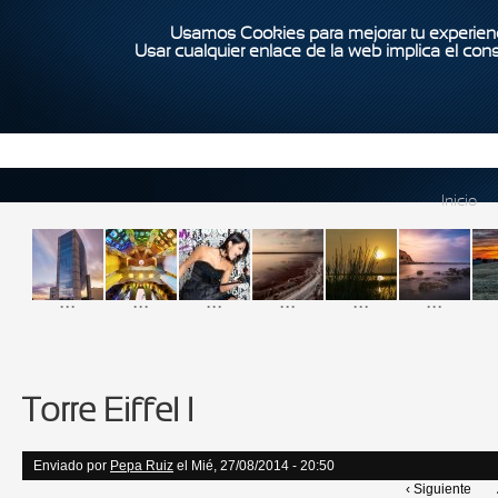
Usamos Cookies para mejorar tu experienc
Usar cualquier enlace de la web implica el con
Inicio
...
...
...
...
...
...
Torre Eiffel I
Enviado por
Pepa Ruiz
el Mié, 27/08/2014 - 20:50
‹ Siguiente