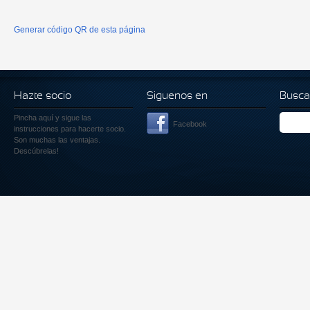
Generar código QR de esta página
Hazte socio
Siguenos en
Busca
Pincha aquí
y sigue las
Facebook
instrucciones para hacerte socio.
Son muchas las ventajas.
Descúbrelas!