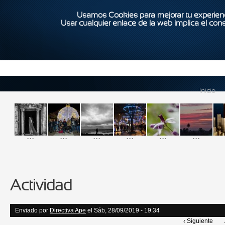
Usamos Cookies para mejorar tu experienc
Usar cualquier enlace de la web implica el con
Inicio
...
...
...
...
...
...
Actividad
Enviado por
Directiva Ape
el Sáb, 28/09/2019 - 19:34
‹ Siguiente