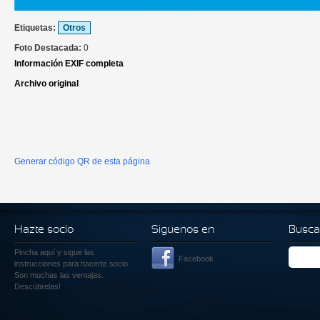
Etiquetas:
Otros
Foto Destacada:
0
Información EXIF completa
Archivo original
Generar código QR de esta página
Hazte socio
Siguenos en
Busca
Pincha aquí
y sigue las
Facebook
instrucciones para hacerte socio.
Son muchas las ventajas.
Descúbrelas!