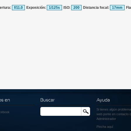
ertura:
f/11.0
Exposición:
1/125s
ISO:
200
Distancia focal:
17mm
Fl
os en
Buscar
Ayuda
Si tienes algún problema
Buscar
cebook
web ponte en contacto c
Administrador
Pincha
aquí