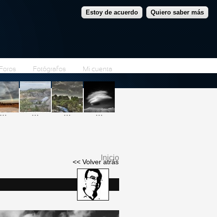
Estoy de acuerdo
Quiero saber más
Foros
Fotógrafos
Mi cuenta
...
...
...
...
Inicio
<< Volver atrás
Se encuentra usted
aquí