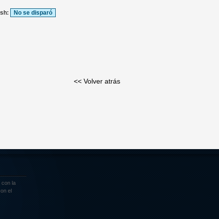
ash:
No se disparó
<< Volver atrás
 con la
on el