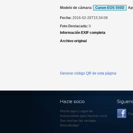
Modelo de cámara:
Canon EOS 550D
Ap
Fecha:
2016-02-26T15:34:09
Foto Destacada:
0
Información EXIF completa
Archivo original
Generar código QR de esta página
Hazte socio
Siguen
Pincha aquí
y sigue las
Fa
instrucciones para hacerte socio.
Son muchas las ventajas.
Descúbrelas!