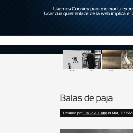
Usamos Cookies para mejorar tu exper
Usar cualquier enlace de la web implica el
...
...
...
...
Balas de paja
Enviado por
Emilio A. Cano
el Mar, 01/05/2