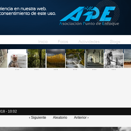
Pasar al contenido principal
iencia en nuestra web.
 consentimiento de este uso.
Inicio
Fotos
Actividades
Blogs
...
...
...
...
...
...
018 - 10:02
‹ Siguiente
Aleatorio
Anterior ›