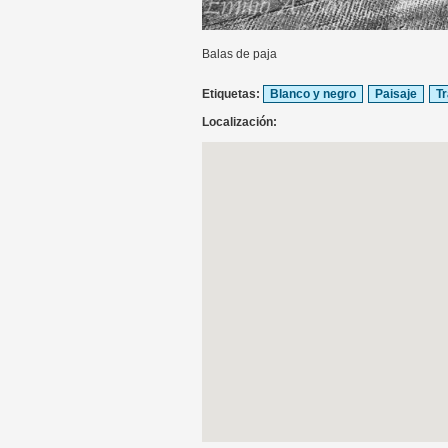
Balas de paja
Etiquetas:
Blanco y negro
Paisaje
Tr
Localización: