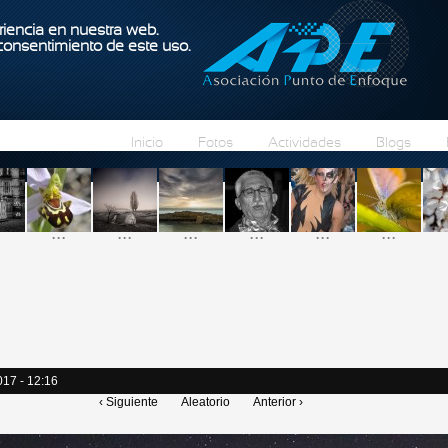
Pasar al contenido principal
iencia en nuestra web.
 consentimiento de este uso.
Inicio
Fotos
Actividades
Blogs
...
...
...
...
...
...
017 - 12:16
‹ Siguiente
Aleatorio
Anterior ›