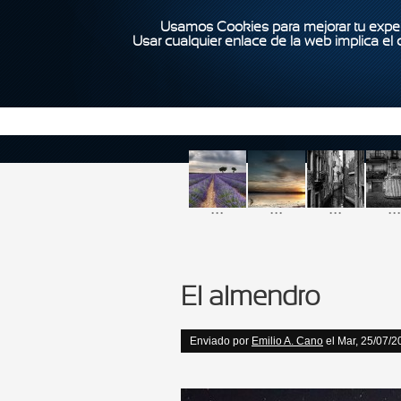
Usamos Cookies para mejorar tu exper
Usar cualquier enlace de la web implica el
...
...
...
...
El almendro
Enviado por
Emilio A. Cano
el Mar, 25/07/2