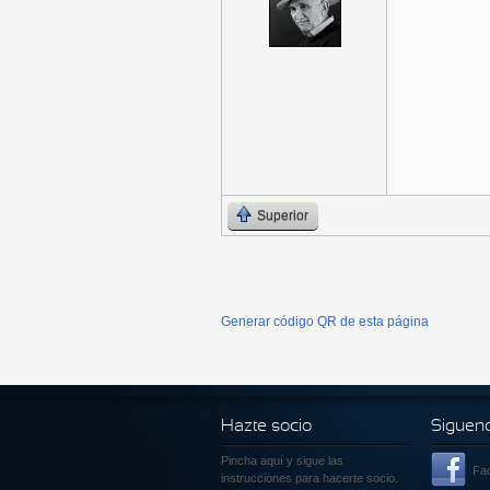
Superior
Generar código QR de esta página
Hazte socio
Siguen
Pincha aquí
y sigue las
Fa
instrucciones para hacerte socio.