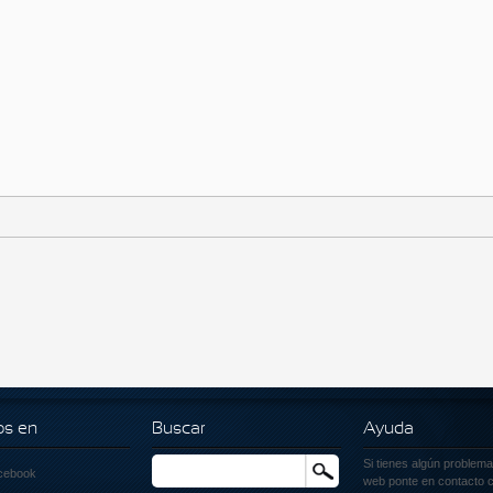
os en
Buscar
Ayuda
Si tienes algún problema
Buscar
cebook
web ponte en contacto c