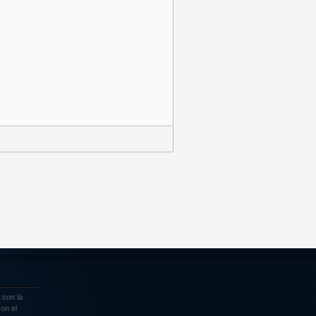
 con la
on el