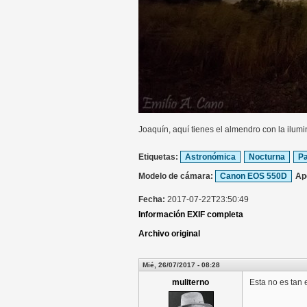
Joaquín, aquí tienes el almendro con la ilumi
Etiquetas:
Astronómica
Nocturna
Pa
Modelo de cámara:
Canon EOS 550D
Ap
Fecha:
2017-07-22T23:50:49
Información EXIF completa
Archivo original
Mié, 26/07/2017 - 08:28
muliterno
Esta no es tan 