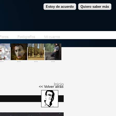
Estoy de acuerdo
Quiero saber más
Foros
Fotógrafos
Mi cuenta
...
...
...
...
Inicio
<< Volver atrás
Se encuentra usted
aquí