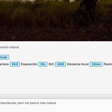
nación natural
isaje
ertura:
f/4.0
Exposición:
30s
ISO:
1600
Distancia focal:
10mm
Flash
espectacular, pero me parece mas natural.