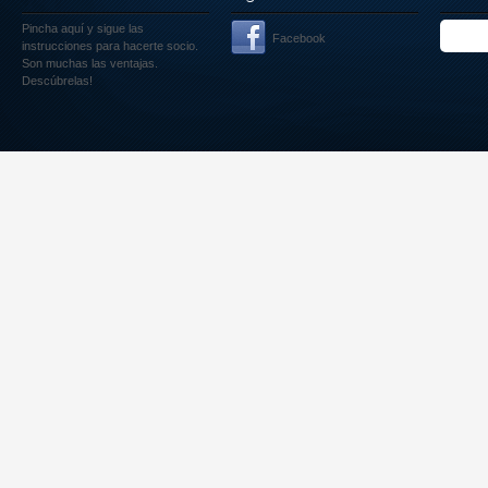
Pincha aquí
y sigue las
Facebook
instrucciones para hacerte socio.
Son muchas las ventajas.
Descúbrelas!