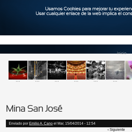
Usamos Cookies para mejorar tu experienc
Usar cualquier enlace de la web implica el con
Inicio
...
...
...
...
...
...
Mina San José
Enviado por
Emilio A. Cano
el Mar, 15/04/2014 - 12:54
‹ Siguiente