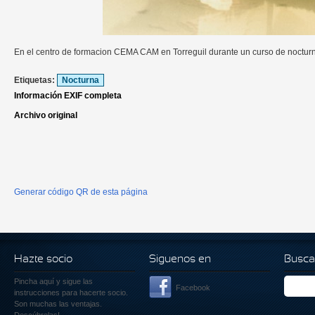
En el centro de formacion CEMA CAM en Torreguil durante un curso de noctur
Etiquetas:
Nocturna
Información EXIF completa
Archivo original
Generar código QR de esta página
Hazte socio
Siguenos en
Busca
Pincha aquí
y sigue las
Facebook
instrucciones para hacerte socio.
Son muchas las ventajas.