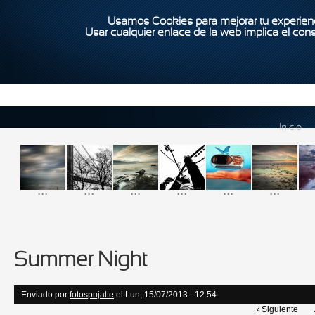
Usamos Cookies para mejorar tu experienc
Usar cualquier enlace de la web implica el con
Inicio
...
...
...
...
...
...
Summer Night
Enviado por
fotospujalte
el Lun, 15/07/2013 - 12:54
‹ Siguiente