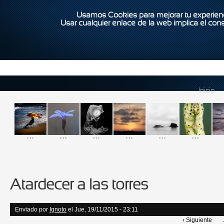
Usamos Cookies para mejorar tu experienc
Usar cualquier enlace de la web implica el con
Inicio
...
...
...
...
...
...
Atardecer a las torres
Enviado por
Ignoto
el Jue, 19/11/2015 - 23:11
‹ Siguiente