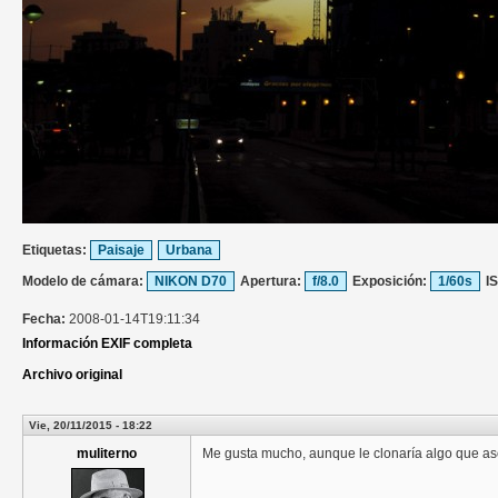
Etiquetas:
Paisaje
Urbana
Modelo de cámara:
NIKON D70
Apertura:
f/8.0
Exposición:
1/60s
I
Fecha:
2008-01-14T19:11:34
Información EXIF completa
Archivo original
Vie, 20/11/2015 - 18:22
muliterno
Me gusta mucho, aunque le clonaría algo que as