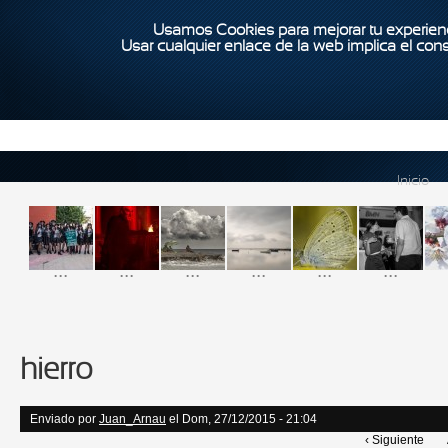
Usamos Cookies para mejorar tu experienc
Usar cualquier enlace de la web implica el con
Inicio
...
...
...
...
...
...
hierro
Enviado por
Juan_Arnau
el Dom, 27/12/2015 - 21:04
‹ Siguiente