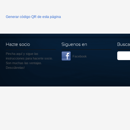
Generar código QR de esta página
Hazte socio
Siguenos en
Busca
Pincha aquí
y sigue las
Facebook
instrucciones para hacerte socio.
Son muchas las ventajas.
Descúbrelas!