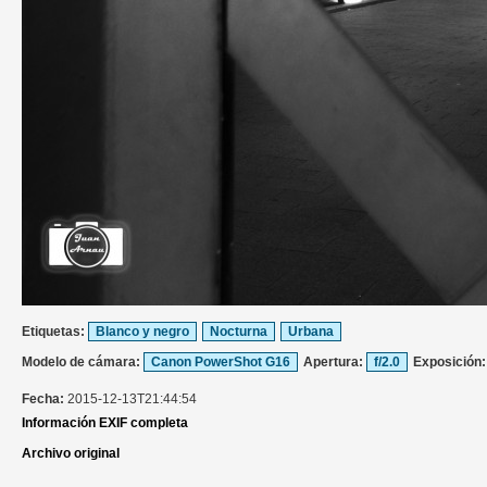
Etiquetas:
Blanco y negro
Nocturna
Urbana
Modelo de cámara:
Canon PowerShot G16
Apertura:
f/2.0
Exposición
Fecha:
2015-12-13T21:44:54
Información EXIF completa
Archivo original