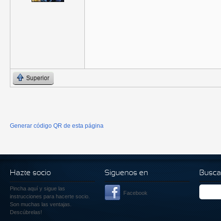
Superior
Generar código QR de esta página
Hazte socio
Siguenos en
Busca
Pincha aquí
y sigue las
Facebook
instrucciones para hacerte socio.
Son muchas las ventajas.
Descúbrelas!