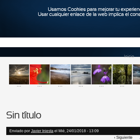
Usamos Cookies para mejorar tu experienc
Usar cualquier enlace de la web implica el con
Inicio
...
...
...
...
...
...
Sin título
Enviado por
Javier Iniesta
el Mié, 24/01/2018 - 13:09
‹ Siguiente