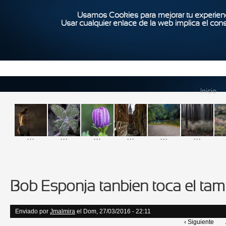
Usamos Cookies para mejorar tu experienc
Usar cualquier enlace de la web implica el con
Inicio
...
...
...
...
...
...
Bob Esponja tanbien toca el tam
Enviado por
Jmalmira
el Dom, 27/03/2016 - 22:11
‹ Siguiente