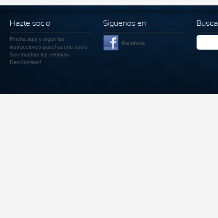
Hazte socio
Siguenos en
Busca
Pincha aquí
y sigue las
Facebook
instrucciones para hacerte socio.
Son muchas las ventajas.
Descúbrelas!