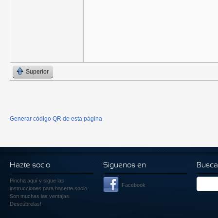
Superior
Generar código QR de esta página
Hazte socio
Siguenos en
Busca
Pincha aquí
y sigue las
Facebook
instrucciones para hacerte socio.
Son muchas las ventajas.
Descúbrelas!