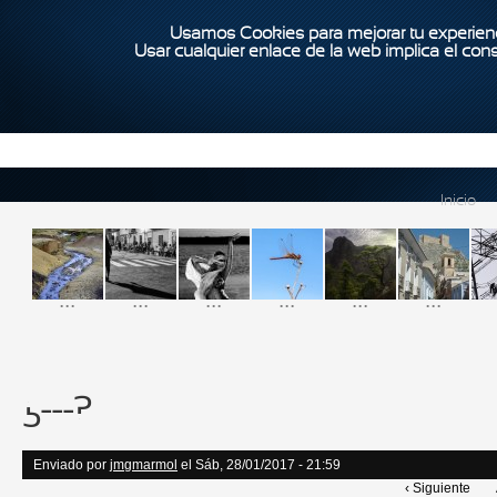
Usamos Cookies para mejorar tu experienc
Usar cualquier enlace de la web implica el con
Inicio
...
...
...
...
...
...
¿---?
Enviado por
jmgmarmol
el Sáb, 28/01/2017 - 21:59
‹ Siguiente