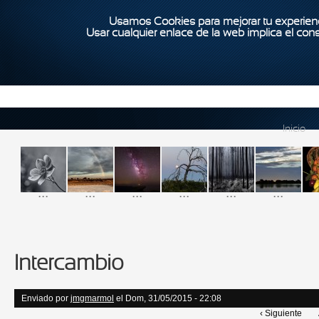
Usamos Cookies para mejorar tu experienc
Usar cualquier enlace de la web implica el con
Inicio
...
...
...
...
...
...
Intercambio
Enviado por
jmgmarmol
el Dom, 31/05/2015 - 22:08
‹ Siguiente