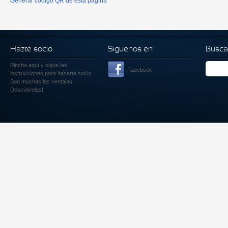
Generar código QR de esta página
Hazte socio
Siguenos en
Busca
Pincha aquí
y sigue las
Facebook
instrucciones para hacerte socio.
Son muchas las ventajas.
Descúbrelas!