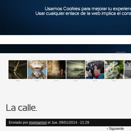
Usamos Cookies para mejorar tu experienc
Usar cualquier enlace de la web implica el con
Inicio
...
...
...
...
...
...
La calle.
Enviado por
jmgmarmol
el Jue, 09/01/2014 - 21:29
‹ Siguiente