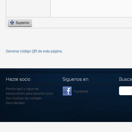
Superior
Generar código QR de esta página
Hazte socio
Siguenos en
Busca
Pincha aquí
y sigue las
Facebook
instrucciones para hacerte socio.
Son muchas las ventajas.
Descúbrelas!