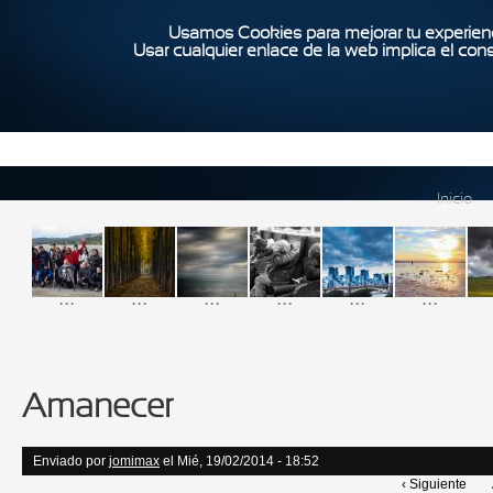
Usamos Cookies para mejorar tu experienc
Usar cualquier enlace de la web implica el con
Inicio
...
...
...
...
...
...
Amanecer
Enviado por
jomimax
el Mié, 19/02/2014 - 18:52
‹ Siguiente