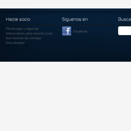
Hazte socio
Siguenos en
Busca
Pincha aquí
y sigue las
Facebook
instrucciones para hacerte socio.
Son muchas las ventajas.
Descúbrelas!