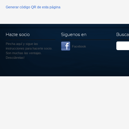
Generar código QR de esta página
Hazte socio
Siguenos en
Busca
Pincha aquí
y sigue las
Facebook
instrucciones para hacerte socio.
Son muchas las ventajas.
Descúbrelas!