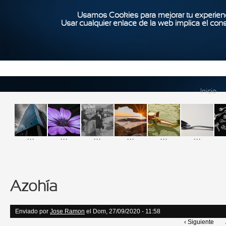
Usamos Cookies para mejorar tu experienc
Usar cualquier enlace de la web implica el con
Inicio
...
...
...
...
...
...
Azohía
Enviado por
Jose Ramon
el Dom, 27/09/2020 - 11:58
‹ Siguiente