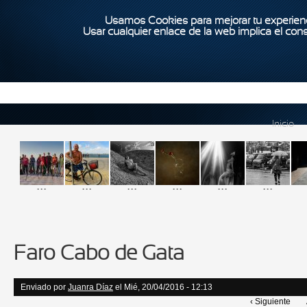
Usamos Cookies para mejorar tu experienc
Usar cualquier enlace de la web implica el con
Inicio
...
...
...
...
...
...
Faro Cabo de Gata
Enviado por
Juanra Díaz
el Mié, 20/04/2016 - 12:13
‹ Siguiente