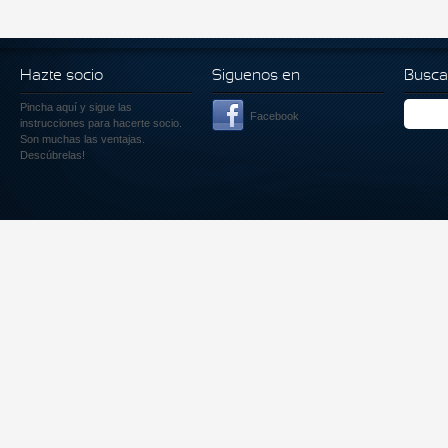
Hazte socio
Siguenos en
Busca
Pincha aquí
y sigue las
Facebook
instrucciones para hacerte socio.
Son muchas las ventajas.
Descúbrelas!