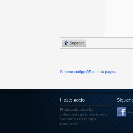
Superior
Generar código QR de esta página
Hazte socio
Siguen
Pincha aquí
y sigue las
Fa
instrucciones para hacerte socio.
Son muchas las ventajas.
Descúbrelas!