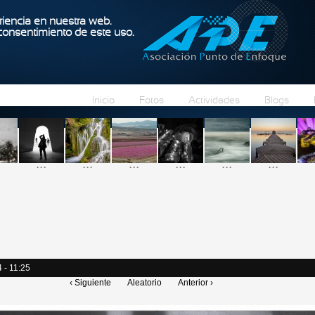
Pasar al contenido principal
iencia en nuestra web.
 consentimiento de este uso.
Inicio
Fotos
Actividades
Blogs
...
...
...
...
...
...
 - 11:25
‹ Siguiente
Aleatorio
Anterior ›