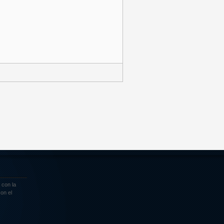
 con la
on el