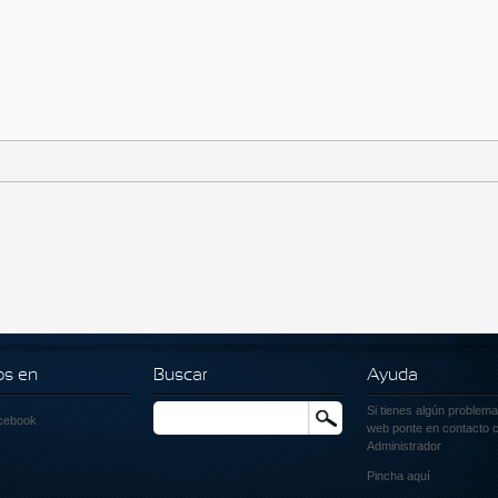
os en
Buscar
Ayuda
Si tienes algún problema
Buscar
cebook
web ponte en contacto c
Administrador
Pincha
aquí