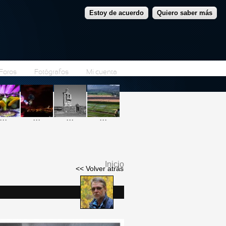
Estoy de acuerdo
Quiero saber más
Foros
Fotógrafos
Mi cuenta
...
...
...
...
Inicio
<< Volver atrás
Se encuentra usted
aquí