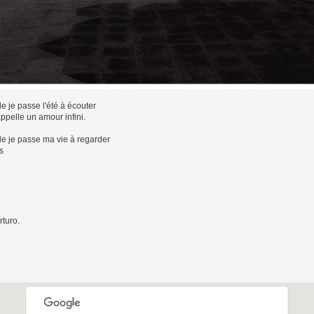
e je passe l'été à écouter
appelle un amour infini.
de je passe ma vie à regarder
s
rturo.