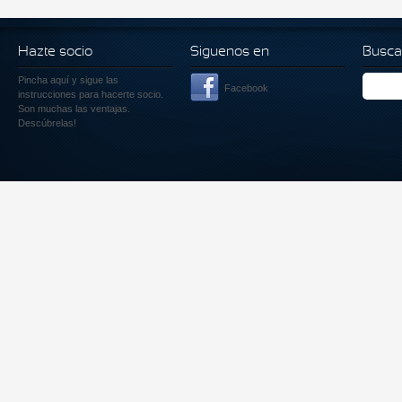
Hazte socio
Siguenos en
Busca
Pincha aquí
y sigue las
Facebook
instrucciones para hacerte socio.
Son muchas las ventajas.
Descúbrelas!