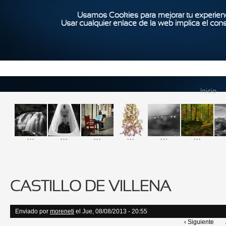
Usamos Cookies para mejorar tu experienc
Usar cualquier enlace de la web implica el con
Inicio
...
...
...
...
...
...
CASTILLO DE VILLENA
Enviado por
moreneti
el Jue, 08/08/2013 - 20:55
‹ Siguiente