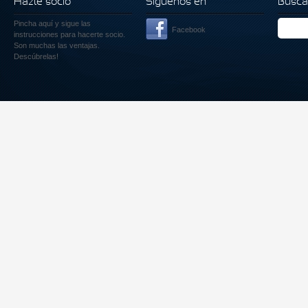
Hazte socio
Siguenos en
Busca
Pincha aquí
y sigue las
Facebook
instrucciones para hacerte socio.
Son muchas las ventajas.
Descúbrelas!