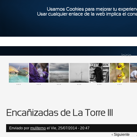
Usamos Cookies para mejorar tu experienc
Usar cualquier enlace de la web implica el con
Inicio
...
...
...
...
...
...
Encañizadas de La Torre III
Enviado por
muliterno
el Vie, 25/07/2014 - 20:47
‹ Siguiente