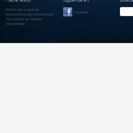
Hazte socio
Siguenos en
Busca
Pincha aquí
y sigue las
Facebook
instrucciones para hacerte socio.
Son muchas las ventajas.
Descúbrelas!