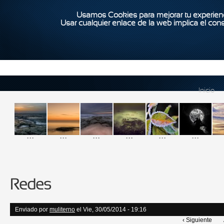
Usamos Cookies para mejorar tu experienc
Usar cualquier enlace de la web implica el con
Inicio
...
...
...
...
...
...
Redes
Enviado por
muliterno
el Vie, 30/05/2014 - 19:16
‹ Siguiente