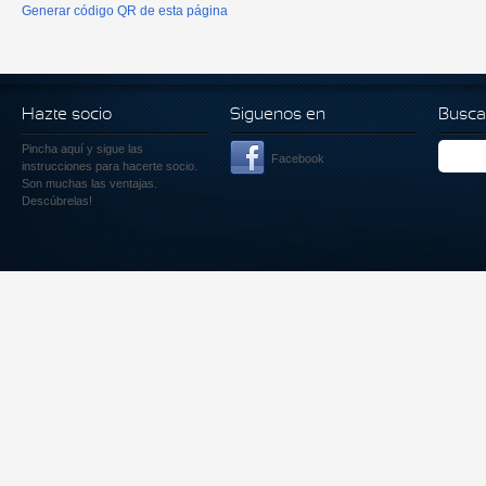
Generar código QR de esta página
Hazte socio
Siguenos en
Busca
Pincha aquí
y sigue las
Facebook
instrucciones para hacerte socio.
Son muchas las ventajas.
Descúbrelas!