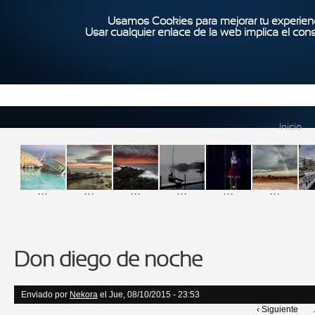
Usamos Cookies para mejorar tu experienc
Usar cualquier enlace de la web implica el con
Inicio
...
...
...
...
...
...
Don diego de noche
Enviado por
Nekora
el Jue, 08/10/2015 - 23:53
‹ Siguiente