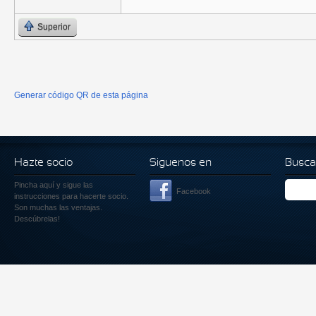
Superior
Generar código QR de esta página
Hazte socio
Siguenos en
Busca
Pincha aquí
y sigue las
Facebook
instrucciones para hacerte socio.
Son muchas las ventajas.
Descúbrelas!