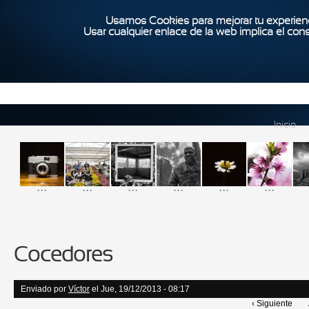
Usamos Cookies para mejorar tu experienc
Usar cualquier enlace de la web implica el con
Inicio
...
...
...
...
...
...
Cocedores
Enviado por
Víctor
el Jue, 19/12/2013 - 08:17
‹ Siguiente