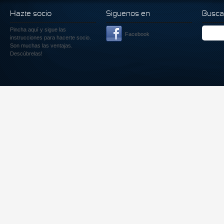
Hazte socio
Siguenos en
Busca
Pincha aquí
y sigue las
Facebook
instrucciones para hacerte socio.
Son muchas las ventajas.
Descúbrelas!