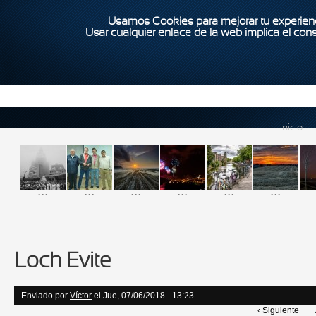
Usamos Cookies para mejorar tu experienc
Usar cualquier enlace de la web implica el con
Inicio
...
...
...
...
...
...
Loch Evite
Enviado por
Víctor
el Jue, 07/06/2018 - 13:23
‹ Siguiente