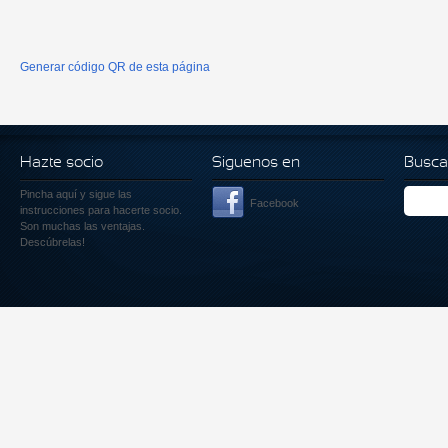
Generar código QR de esta página
Hazte socio
Siguenos en
Busca
Pincha aquí
y sigue las
Facebook
instrucciones para hacerte socio.
Son muchas las ventajas.
Descúbrelas!