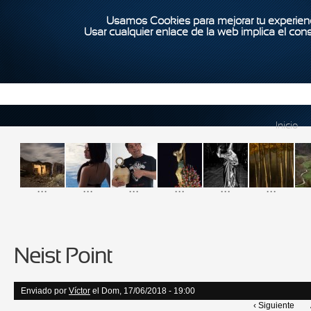
Usamos Cookies para mejorar tu experienc
Usar cualquier enlace de la web implica el con
Inicio
...
...
...
...
...
...
Neist Point
Enviado por
Víctor
el Dom, 17/06/2018 - 19:00
‹ Siguiente