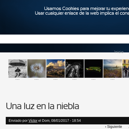
Usamos Cookies para mejorar tu experienc
Usar cualquier enlace de la web implica el con
Inicio
...
...
...
...
...
...
Una luz en la niebla
Enviado por
Víctor
el Dom, 08/01/2017 - 18:54
‹ Siguiente