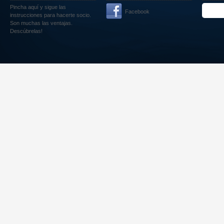
Pincha aquí
y sigue las
Facebook
instrucciones para hacerte socio.
Son muchas las ventajas.
Descúbrelas!