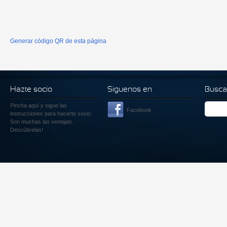
Generar código QR de esta página
Hazte socio
Siguenos en
Busca
Pincha aquí
y sigue las
Facebook
instrucciones para hacerte socio.
Son muchas las ventajas.
Descúbrelas!