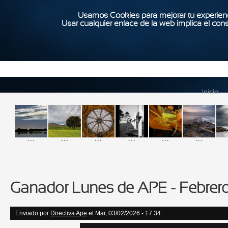
Usamos Cookies para mejorar tu experienc
Usar cualquier enlace de la web implica el con
Inicio
...
...
...
...
...
...
Ganador Lunes de APE - Febrer
Enviado por
Directiva Ape
el Mar, 03/02/2026 - 17:34