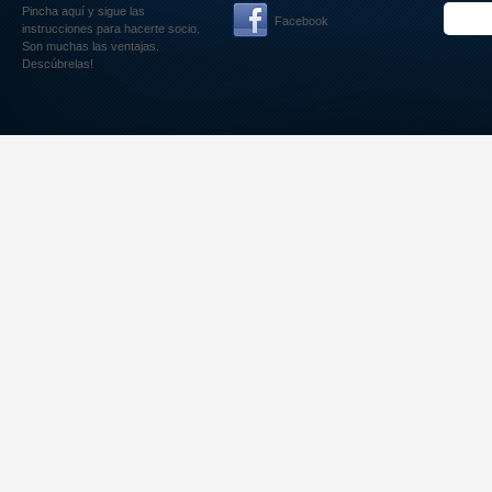
Pincha aquí
y sigue las
Facebook
instrucciones para hacerte socio.
Son muchas las ventajas.
Descúbrelas!