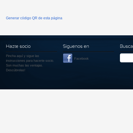
Generar código QR de esta página
Hazte socio
Siguenos en
Busca
Pincha aquí
y sigue las
Facebook
instrucciones para hacerte socio.
Son muchas las ventajas.
Descúbrelas!