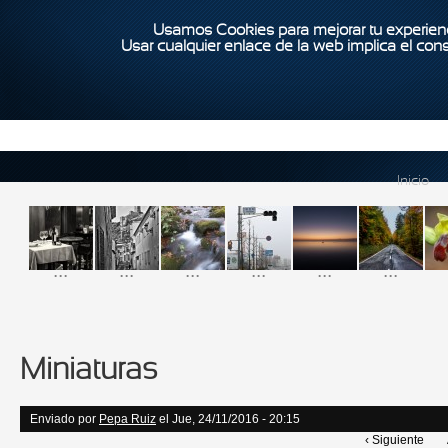
Usamos Cookies para mejorar tu experienc
Usar cualquier enlace de la web implica el con
Inicio
...
...
...
...
...
...
Miniaturas
Enviado por
Pepa Ruiz
el Jue, 24/11/2016 - 20:15
‹ Siguiente