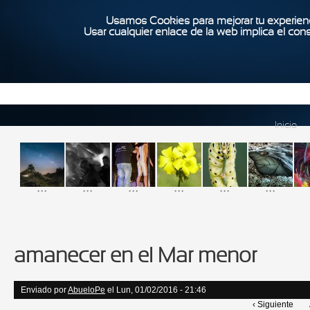
Usamos Cookies para mejorar tu experienc
Usar cualquier enlace de la web implica el con
Inicio
...
...
...
...
...
...
amanecer en el Mar menor
Enviado por
AbueloPe
el Lun, 01/02/2016 - 21:46
‹ Siguiente