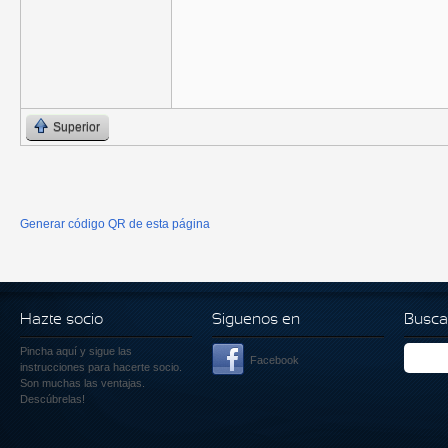
Superior
Generar código QR de esta página
Hazte socio
Siguenos en
Busca
Pincha aquí
y sigue las
Facebook
instrucciones para hacerte socio.
Son muchas las ventajas.
Descúbrelas!