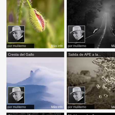
por
muliterno
Más info
por
muliterno
Má
Cresta del Gallo
Salida de APE a la...
por
muliterno
Más info
por
muliterno
Má