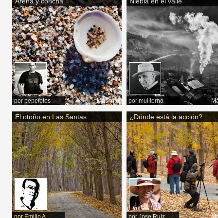
Arena y concha
Niebla en el valle
por
pepefotos
Más info
por
muliterno
Má
El otoño en Las Santas
¿Dónde está la acción?
por
Emilio A.
por
Jose Ruiz
Má