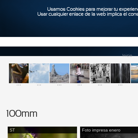
Usamos Cookies para mejorar tu experienc
Usar cualquier enlace de la web implica el con
Inicio
...
...
...
...
...
...
100mm
ST
Foto impresa enero
Páginas