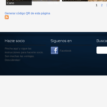
Cano
Más info
1
2
Generar código QR de esta página
Hazte socio
Siguenos en
Busca
Pincha aquí
y sigue las
Facebook
instrucciones para hacerte socio.
Son muchas las ventajas.
Descúbrelas!