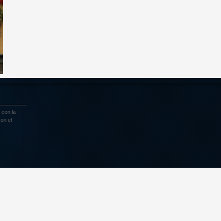
o
 con la
on el