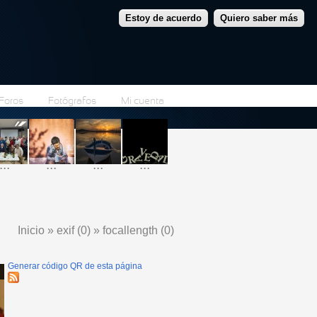
Estoy de acuerdo
Quiero saber más
Foros
Fotógrafos
Mi cuenta
...
...
...
...
Inicio
»
exif (0)
»
focallength (0)
Se encuentra usted aquí
Generar código QR de esta página