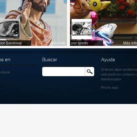
por
Sandoval
Más info
por
Ignoto
Más inf
os en
Buscar
Ayuda
Si tienes algún problema
Buscar
cebook
web ponte en contacto c
Administrador
Pincha
aquí