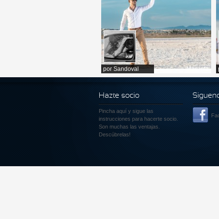
por
Sandoval
Más info
Hazte socio
Siguen
Pincha aquí
y sigue las
Fa
instrucciones para hacerte socio.
Son muchas las ventajas.
Descúbrelas!