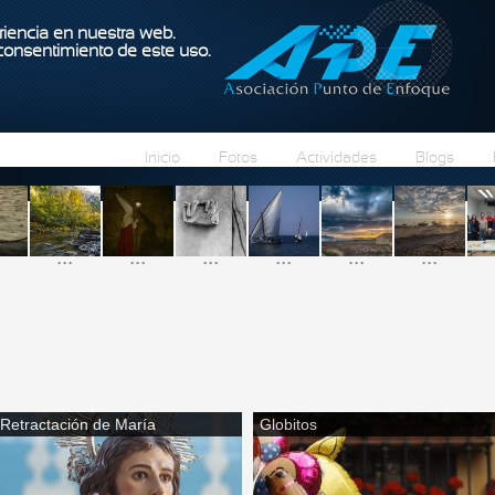
Pasar al contenido principal
iencia en nuestra web.
 consentimiento de este uso.
Inicio
Fotos
Actividades
Blogs
...
...
...
...
...
...
Retractación de María
Globitos