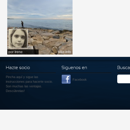
por
Irene
Más info
Hazte socio
Siguenos en
Busca
Pincha aquí
y sigue las
Facebook
instrucciones para hacerte socio.
Son muchas las ventajas.
Descúbrelas!